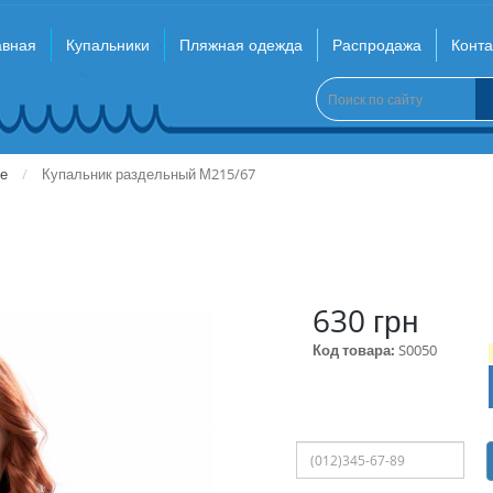
авная
Купальники
Пляжная одежда
Распродажа
Конта
е
Купальник раздельный М215/67
630 грн
Код товара:
S0050