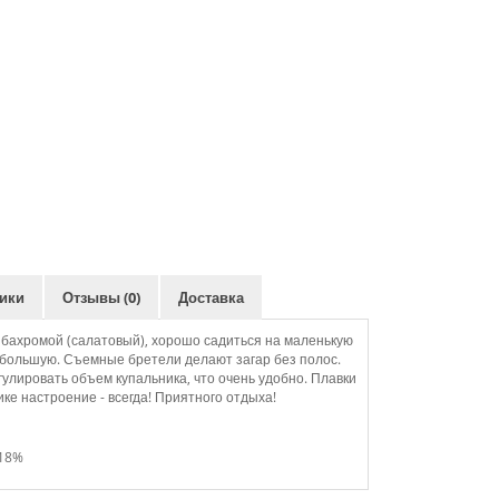
ики
Отзывы (0)
Доставка
 бахромой (салатовый), хорошо садиться на маленькую
 большую. Съемные бретели делают загар без полос.
гулировать объем купальника, что очень удобно. Плавки
ке настроение - всегда! Приятного отдыха!
 18%