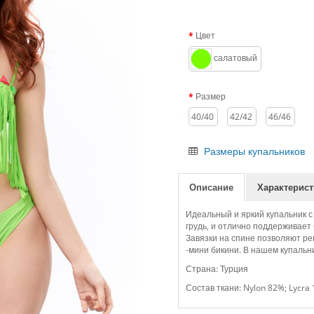
Цвет
салатовый
Размер
40/40
42/42
46/46
Размеры купальников
Описание
Характерист
Идеальный и яркий купальник с
грудь, и отлично поддерживает
Завязки на спине позволяют ре
-мини бикини. В нашем купальни
Страна: Турция
Состав ткани: Nylon 82%; Lycra