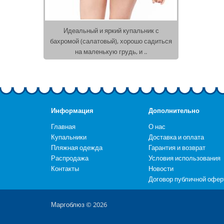
Идеальный и яркий купальник с
бахромой (салатовый), хорошо садиться
на маленькую грудь, и ..
Информация
Дополнительно
Главная
О нас
Купальники
Доставка и оплата
Пляжная одежда
Гарантия и возврат
Распродажа
Условия использования
Контакты
Новости
Договор публичной офе
Маргоблюз © 2026