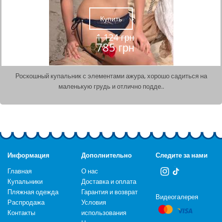
Купить
1 124 грн
785 грн
Роскошный купальник с элементами ажура, хорошо садиться на
маленькую грудь и отлично подде..
Информация
Дополнительно
Следите за нами
Главная
О нас
Купальники
Доставка и оплата
Пляжная одежда
Гарантия и возврат
Видеогалерея
Распродажа
Условия
Контакты
использования