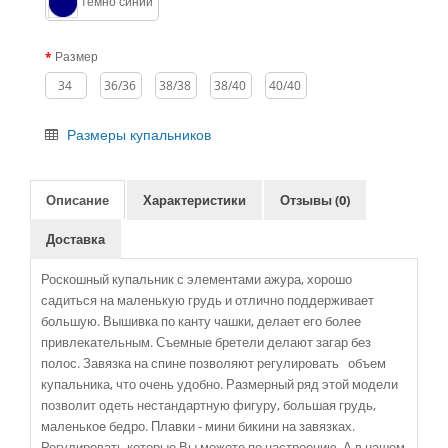
темно синий
Размер
34
36/36
38/38
38/40
40/40
Размеры купальников
Описание
Характеристики
Отзывы (0)
Доставка
Роскошный купальник с элементами ажура, хорошо
садиться на маленькую грудь и отлично поддерживает
большую. Вышивка по канту чашки, делает его более
привлекательным. Съемные бретели делают загар без
полос. Завязка на спине позволяют регулировать объем
купальника, что очень удобно. Размерный ряд этой модели
позволит одеть нестандартную фигуру, большая грудь,
маленькое бедро. Плавки - мини бикини на завязках.
Регулировать которые Вы можете по настроению. А в нашем