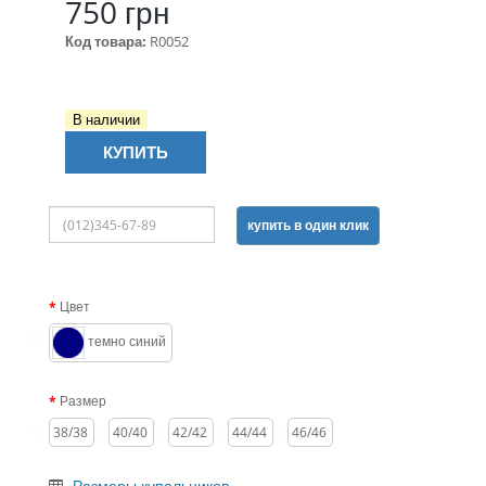
750 грн
Код товара:
R0052
В наличии
КУПИТЬ
купить в один клик
Цвет
темно синий
Размер
38/38
40/40
42/42
44/44
46/46