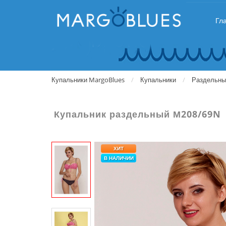
Гл
Купальники MargoBlues
Купальники
Раздельны
Купальник раздельный М208/69N
ХИТ
В НАЛИЧИИ