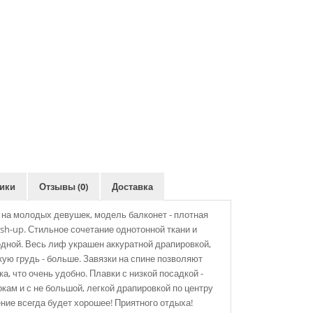
ики
Отзывы (0)
Доставка
на молодых девушек, модель балконет - плотная
ush-up. Стильное сочетание однотонной ткани и
одной. Весь лиф украшен аккуратной драпировкой,
ую грудь - больше. Завязки на спине позволяют
а, что очень удобно. Плавки с низкой посадкой -
окам и с не большой, легкой драпировкой по центру
ние всегда будет хорошее! Приятного отдыха!