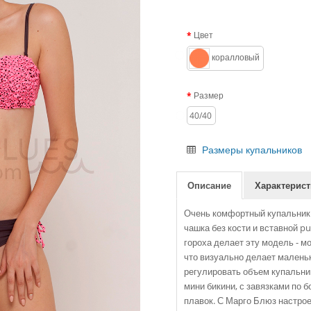
Цвет
коралловый
Размер
40/40
Размеры купальников
Описание
Характерист
Очень комфортный купальник 
чашка без кости и вставной p
гороха делает эту модель - м
что визуально делает маленьк
регулировать объем купальник
мини бикини, с завязками по б
плавок. С Марго Блюз настрое