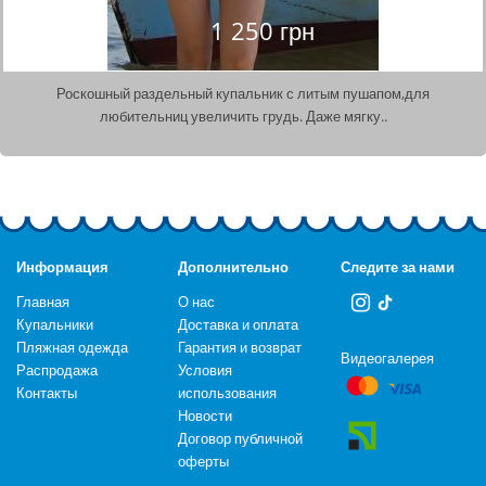
1 250 грн
Роскошный раздельный купальник с литым пушапом,для
любительниц увеличить грудь. Даже мягку..
Информация
Дополнительно
Следите за нами
Главная
О нас
Купальники
Доставка и оплата
Пляжная одежда
Гарантия и возврат
Видеогалерея
Распродажа
Условия
Контакты
использования
Новости
Договор публичной
оферты