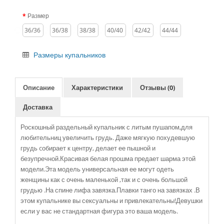
Размер
36/36
36/38
38/38
40/40
42/42
44/44
Размеры купальников
Описание
Характеристики
Отзывы (0)
Доставка
Роскошный раздельный купальник с литым пушапом,для
любительниц увеличить грудь. Даже мягкую похудевшую
грудь cобирает к центру, делает ее пышной и
безупречной.Красивая белая прошма предает шарма этой
модели.Эта модель универсальная ее могут одеть
женщины как с очень маленькой ,так и с очень большой
грудью .На спине лифа завязка.Плавки танго на завязках .В
этом купальнике вы сексуальны и привлекательны!Девушки
если у вас не стандартная фигура это ваша модель.